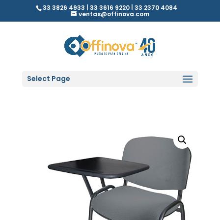
33 3826 4933 | 33 3616 9220 | 33 2370 4084
ventas@offinova.com
Select Page