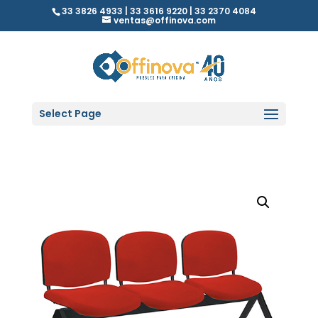
33 3826 4933 | 33 3616 9220 | 33 2370 4084
ventas@offinova.com
Select Page