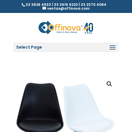
33 3826 4933 | 33 3616 9220 | 33 2370 4084
ventas@offinova.com
Select Page