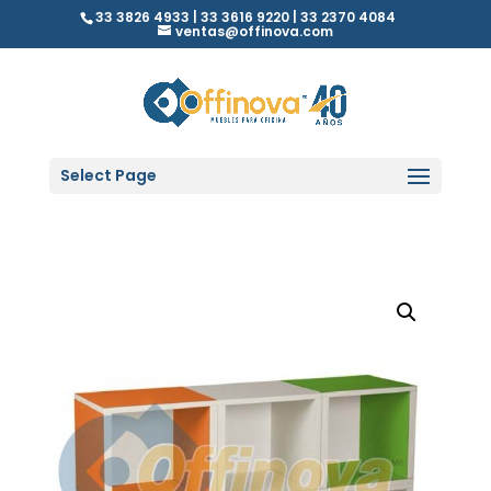
33 3826 4933 | 33 3616 9220 | 33 2370 4084
ventas@offinova.com
Select Page