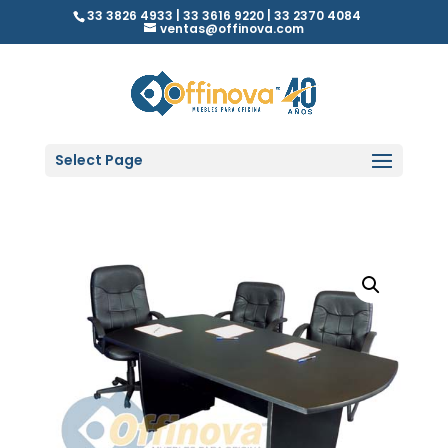
33 3826 4933 | 33 3616 9220 | 33 2370 4084
ventas@offinova.com
Select Page