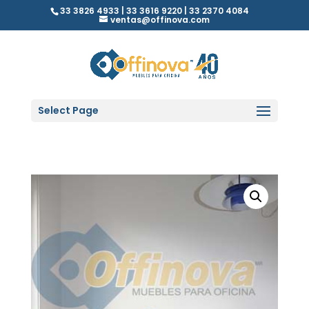
33 3826 4933 | 33 3616 9220 | 33 2370 4084
ventas@offinova.com
Select Page