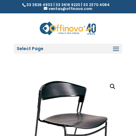
33 3826 4933 | 33 3616 9220 | 33 2370 4084
ventas@offinova.com
Select Page