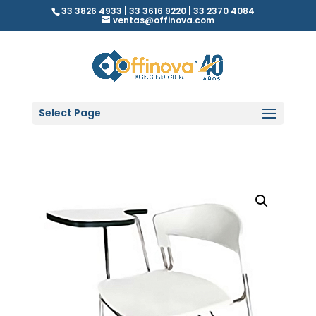
33 3826 4933 | 33 3616 9220 | 33 2370 4084
ventas@offinova.com
Select Page