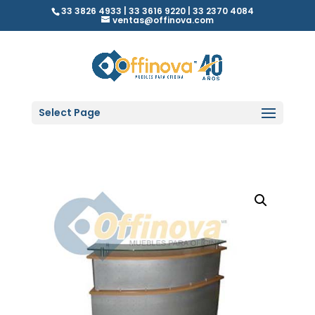
33 3826 4933 | 33 3616 9220 | 33 2370 4084
ventas@offinova.com
Select Page