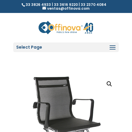
33 3826 4933 | 33 3616 9220 | 33 2370 4084
ventas@offinova.com
Select Page