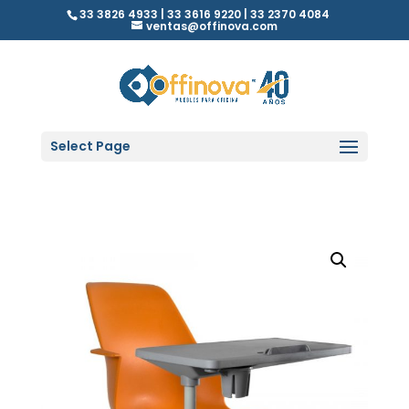
33 3826 4933 | 33 3616 9220 | 33 2370 4084
ventas@offinova.com
Select Page