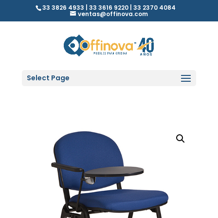
33 3826 4933 | 33 3616 9220 | 33 2370 4084
ventas@offinova.com
Select Page